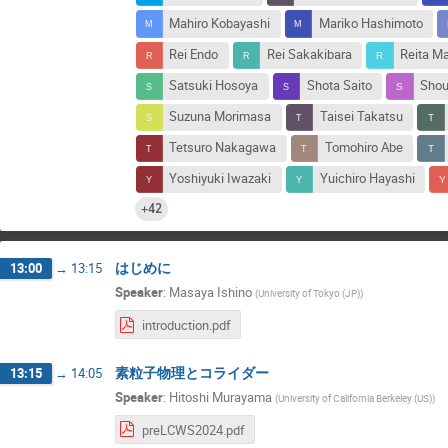
Mahiro Kobayashi
Mariko Hashimoto
Rei Endo
Rei Sakakibara
Reita M
Satsuki Hosoya
Shota Saito
Shou
Suzuna Morimasa
Taisei Takatsu
Tetsuro Nakagawa
Tomohiro Abe
Yoshiyuki Iwazaki
Yuichiro Hayashi
+42
はじめに
13:00
→
13:15
Speaker
:
Masaya Ishino
(
University of Tokyo (JP)
)
introduction.pdf
素粒子物理とコライダー
13:15
→
14:05
Speaker
:
Hitoshi Murayama
(
University of California Berkeley (US)
)
preLCWS2024.pdf