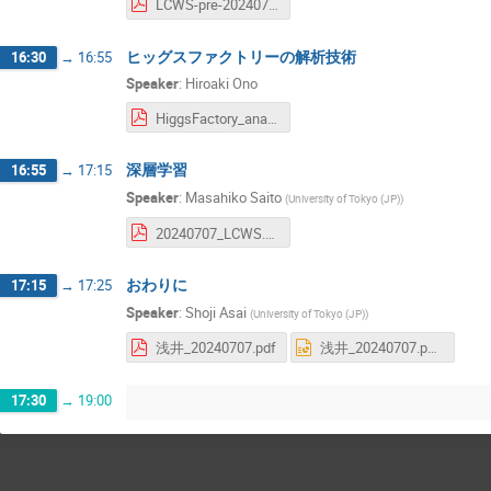
LCWS-pre-20240707.pdf
ヒッグスファクトリーの解析技術
16:30
→
16:55
Speaker
:
Hiroaki Ono
HiggsFactory_analysis_LCWS2024.pdf
深層学習
16:55
→
17:15
Speaker
:
Masahiko Saito
(
University of Tokyo (JP)
)
20240707_LCWS.pdf
おわりに
17:15
→
17:25
Speaker
:
Shoji Asai
(
University of Tokyo (JP)
)
浅井_20240707.pdf
浅井_20240707.pptx
17:30
→
19:00