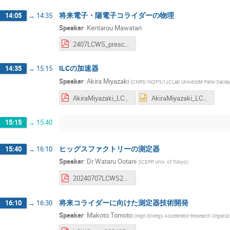
将来電子・陽電子コライダーの物理
14:05
→
14:35
Speaker
:
Kentarou Mawatari
2407LCWS_preschool_mawatari.pdf
ILCの加速器
14:35
→
15:15
Speaker
:
Akira Miyazaki
(
CNRS/IN2P3/IJCLab Université Paris-Saclay
AkiraMiyazaki_LCWS2024_lecture_ver2.pdf
AkiraMiyazaki_LCWS2024_lecture_ver2.pptx
15:15
→
15:40
ヒッグスファクトリーの測定器
15:40
→
16:10
Speaker
:
Dr
Wataru Ootani
(
ICEPP, Univ. of Tokyo
)
20240707LCWS204Pre-school_compressed2.pdf
将来コライダーに向けた測定器技術開発
16:10
→
16:30
Speaker
:
Makoto Tomoto
(
High Energy Accelerator Research Organiz