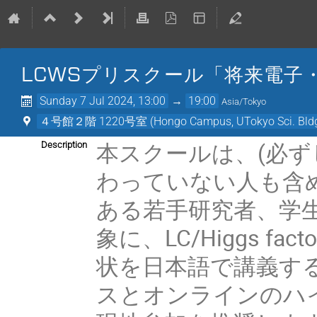
LCWSプリスクール「将来電子
Sunday 7 Jul 2024, 13:00
→
19:00
Asia/Tokyo
４号館２階 1220号室 (Hongo Campus, UTokyo Sci. Bldg.
本スクールは、(必ず
Description
わっていない人も含め
ある若手研究者、学生
象に、LC/Higgs 
状を日本語で講義す
スとオンラインのハ