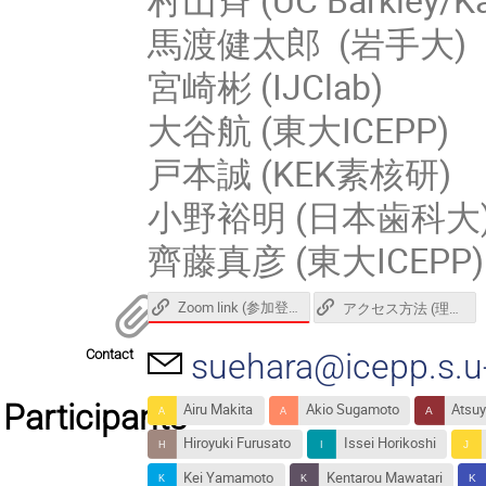
馬渡健太郎 (岩手大)
宮崎彬 (IJClab)
大谷航 (東大ICEPP)
戸本誠 (KEK素核研)
小野裕明 (日本歯科大
齊藤真彦 (東大ICEPP)
Zoom link (参加登録者はログインすれば見られます)
アクセス方法 (理学部4号館)
Contact
suehara@icepp.s.u-
Participants
Airu Makita
Akio Sugamoto
Atsuy
Hiroyuki Furusato
Issei Horikoshi
Kei Yamamoto
Kentarou Mawatari