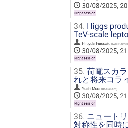
30/08/2025, 20
Night session
34.
Higgs produ
TeV-scale lepto
Hiroyuki Furusato
(
Iwate Univers
30/08/2025, 21
Night session
35.
荷電スカラ
れと将来コラ
Yushi Mura
(
Osaka Univ.
)
30/08/2025, 21
Night session
36.
ニュートリ
対称性を同時