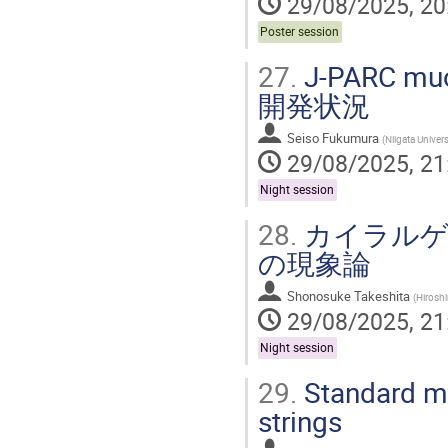
29/08/2025, 20
Poster session
27.
J-PARC 
開発状況
Seiso Fukumura
(
Niigata Univers
29/08/2025, 21
Night session
28.
カイラルゲ
の現象論
Shonosuke Takeshita
(
Hiroshi
29/08/2025, 21
Night session
29.
Standard mo
strings