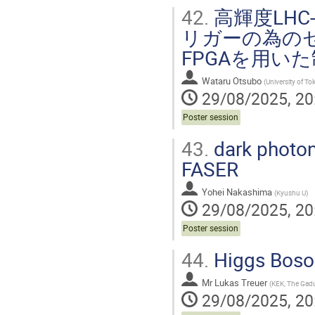
42.
高輝度LHC
リガーの為のセ
FPGAを用い
Wataru Otsubo
(
University of To
29/08/2025, 20
Poster session
43.
dark photon 
FASER
Yohei Nakashima
(
Kyushu U
)
29/08/2025, 20
Poster session
44.
Higgs Boson
Mr
Lukas Treuer
(
KEK, The Gadu
29/08/2025, 20