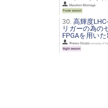
Masahiro Morinaga
Poster session
30.
高輝度LHC
リガーの為のセ
FPGAを用い
Wataru Otsubo
(
University of To
Night session