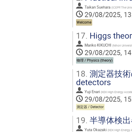
Taikan Suehara
(
ICEPP, The Univ
29/08/2025, 13
Welcome
17.
Higgs theor
Mariko KIKUCHI
(
Nihon Universi
29/08/2025, 14
物理 / Physics (theory)
18.
測定器技術の基礎 
detectors
Yuji Enari
(
KEK High Energy Accele
29/08/2025, 15
測定器 / Detector
19.
半導体検出器 / 
Yuta Okazaki
(
KEK High Energy A