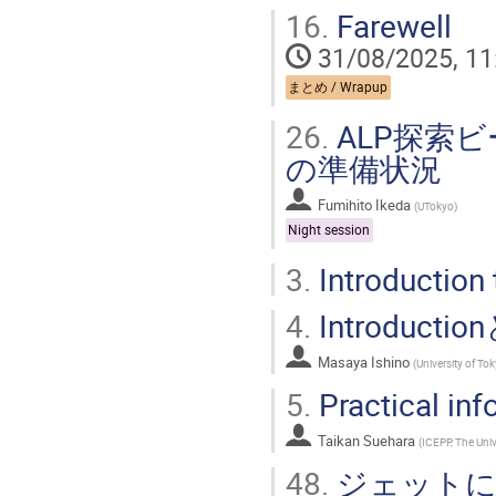
16.
Farewell
31/08/2025, 11
まとめ / Wrapup
26.
ALP探索ビ
の準備状況
Fumihito Ikeda
(
UTokyo
)
Night session
3.
Introduction 
4.
Introducti
Masaya Ishino
(
University of To
5.
Practical inf
Taikan Suehara
(
ICEPP, The Univ
48.
ジェットに