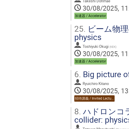
Takeshi Dohmae
30/08/2025, 11
加速器 / Accelerator
25.
ビーム物理の基礎
physics
Toshiyuki Okugi
(
KEK
)
30/08/2025, 11
加速器 / Accelerator
6.
Big picture o
Ryuichiro Kitano
30/08/2025, 13
招待講義 / Invited Lecture
8.
ハドロンコライ
collider: physi