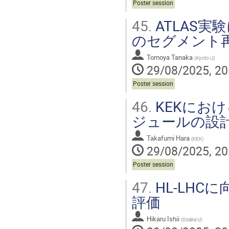
Poster session
45.
ATLAS
のセグメント
Tomoya Tanaka
(
Kyoto U
)
29/08/2025, 20
Poster session
46.
KEKにお
ジュールの設
Takafumi Hara
(
KEK
)
29/08/2025, 20
Poster session
47.
HL-LHC
評価
Hikaru Ishii
(
Osaka U
)