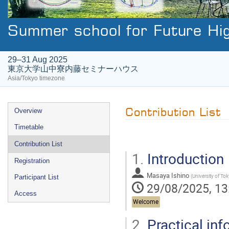
Summer school for Future Hi
29–31 Aug 2025
東京大学山中寮内藤セミナーハウス
Asia/Tokyo timezone
Event
Contribution List
Overview
menu
Timetable
Contribution List
1.
Introduction
Registration
Masaya Ishino
(
University of To
Participant List
29/08/2025, 13
Access
Welcome
2.
Practical inf