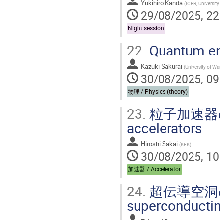
Yukihiro Kanda
(
ICRR, University
29/08/2025, 22
Night session
22.
Quantum ent
Kazuki Sakurai
(
University of Wa
30/08/2025, 09
物理 / Physics (theory)
23.
粒子加速器の基礎 
accelerators
Hiroshi Sakai
(
KEK
)
30/08/2025, 10
加速器 / Accelerator
24.
超伝導空洞の基礎
superconductin