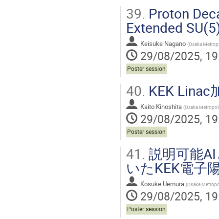
39.
Proton Deca
Extended SU(5)
Keisuke Nagano
(
Osaka Metropo
29/08/2025, 19
Poster session
40.
KEK Li
Kaito Kinoshita
(
Osaka Metropoli
29/08/2025, 19
Poster session
41.
説明可能A
いたKEK電子
Kosuke Uemura
(
Osaka Metropo
29/08/2025, 19
Poster session